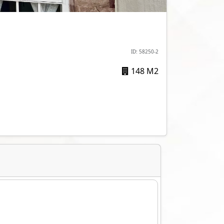
ID: 58250-2
148 M2