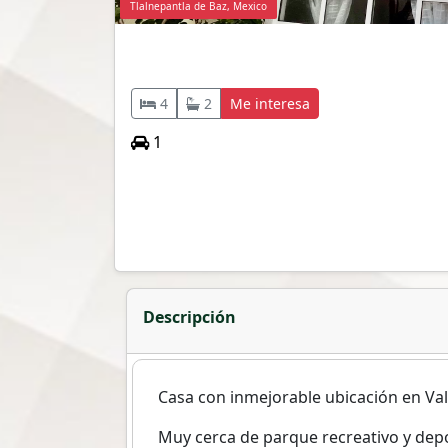
Tlalnepantla de Baz, Mexico
4
2
Me interesa
1
Descripción
Casa con inmejorable ubicación en Va
Muy cerca de parque recreativo y depo