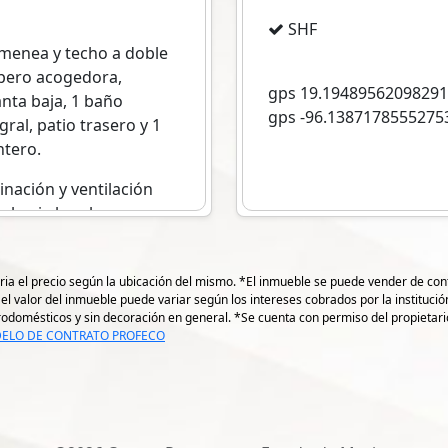
SHF
imenea y techo a doble
 pero acogedora,
gps 19.1948956209829
anta baja, 1 baño
gps -96.1387178555275
gral, patio trasero y 1
ntero.
inación y ventilación
 hacia la sala.
ria el precio según la ubicación del mismo. *El inmueble se puede vender de conta
( el valor del inmueble puede variar según los intereses cobrados por la instituc
ctrodomésticos y sin decoración en general. *Se cuenta con permiso del propietar
ELO DE CONTRATO PROFECO