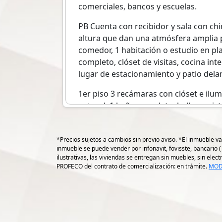
comerciales, bancos y escuelas.
PB Cuenta con recibidor y sala con ch
altura que dan una atmósfera amplia
comedor, 1 habitación o estudio en pl
completo, clóset de visitas, cocina inte
lugar de estacionamiento y patio dela
1er piso 3 recámaras con clóset e ilum
natural, 1 baño completo, hall con vista
*Precios sujetos a cambios sin previo aviso. *El inmueble va
inmueble se puede vender por infonavit, fovisste, bancario 
ilustrativas, las viviendas se entregan sin muebles, sin ele
PROFECO del contrato de comercialización: en trámite.
MOD