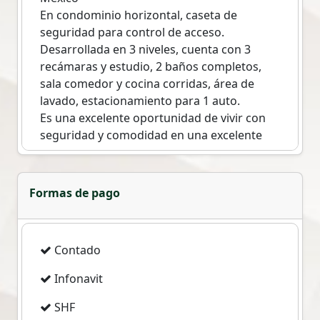
En condominio horizontal, caseta de
seguridad para control de acceso.
Desarrollada en 3 niveles, cuenta con 3
recámaras y estudio, 2 baños completos,
sala comedor y cocina corridas, área de
lavado, estacionamiento para 1 auto.
Es una excelente oportunidad de vivir con
seguridad y comodidad en una excelente
zona.
Conócela. Citas 5537202520
Formas de pago
El precio no incluye gastos notariales, que
representan entre un 8 y 10 del valor de la
compraventa.
Contado
Precio sujeto a cambios sin previo aviso.
Infonavit
SHF