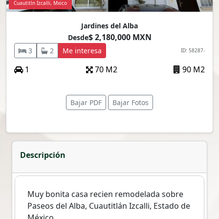
Cuautitln Izcalli, Mxico
Jardines del Alba
$ 2,180,000 MXN
Desde
3
2
Me interesa
ID: 58287-
1
70 M2
90 M2
Bajar PDF
Bajar Fotos
Descripción
Muy bonita casa recien remodelada sobre
Paseos del Alba, Cuautitlán Izcalli, Estado de
México